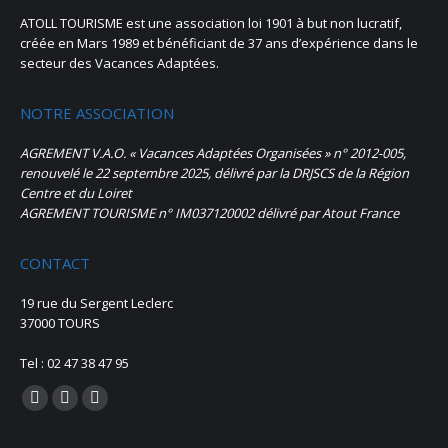
ATOLL TOURISME est une association loi 1901 à but non lucratif,
créée en Mars 1989 et bénéficiant de 37 ans d’expérience dans le
secteur des Vacances Adaptées.
NOTRE ASSOCIATION
AGREMENT V.A.O. « Vacances Adaptées Organisées » n° 2012-005,
renouvelé le 22 septembre 2025, délivré par la DRJSCS de la Région
Centre et du Loiret
AGREMENT TOURISME n° IM037120002 délivré par Atout France
CONTACT
19 rue du Sergent Leclerc
37000 TOURS
Tel : 02 47 38 47 95
Trouvez nous sur :
La
La
La
page
page
page