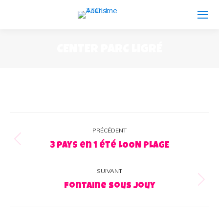
CENTER PARC LIGRÉ
Navigation
PRÉCÉDENT
album
Album
3 pays en 1 été LOON PLAGE
précédent
:
SUIVANT
Album
Fontaine sous Jouy
suivant
: