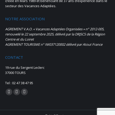
créée en Mars 1989 et bénéficiant de 37 ans d’expérience dans le
secteur des Vacances Adaptées.
NOTRE ASSOCIATION
AGREMENT V.A.O. « Vacances Adaptées Organisées » n° 2012-005,
renouvelé le 22 septembre 2025, délivré par la DRJSCS de la Région
Centre et du Loiret
AGREMENT TOURISME n° IM037120002 délivré par Atout France
CONTACT
19 rue du Sergent Leclerc
37000 TOURS
Tel : 02 47 38 47 95
Trouvez nous sur :
La
La
La
page
page
page
Facebook
Instagram
E-
s'ouvre
s'ouvre
mail