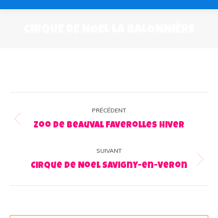
CIRQUE DE NOEL LA BALONNIÈRE
Navigation
PRÉCÉDENT
album
Album
Zoo de Beauval Faverolles hiver
précédent
:
SUIVANT
Album
Cirque de Noel Savigny-en-Veron
suivant
: