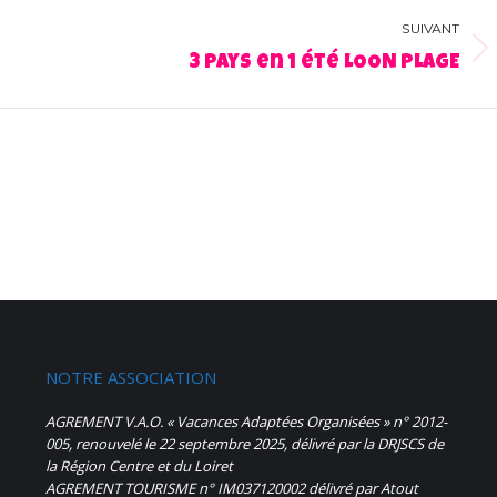
SUIVANT
Album
3 pays en 1 été LOON PLAGE
suivant
:
NOTRE ASSOCIATION
AGREMENT V.A.O. « Vacances Adaptées Organisées » n° 2012-
005, renouvelé le 22 septembre 2025, délivré par la DRJSCS de
la Région Centre et du Loiret
AGREMENT TOURISME n° IM037120002 délivré par Atout