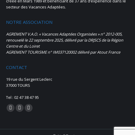
créée en Mars 1989 et bénéficiant de 37 ans d’expérience dans le
secteur des Vacances Adaptées.
NOTRE ASSOCIATION
AGREMENT V.A.O. « Vacances Adaptées Organisées » n° 2012-005,
renouvelé le 22 septembre 2025, délivré par la DRJSCS de la Région
Centre et du Loiret
AGREMENT TOURISME n° IM037120002 délivré par Atout France
CONTACT
19 rue du Sergent Leclerc
37000 TOURS
Tel : 02 47 38 47 95
Trouvez nous sur :
La
La
La
page
page
page
Facebook
Instagram
E-
s'ouvre
s'ouvre
mail