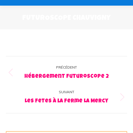
FUTUROSCOPE CHAUVIGNY
Navigation
PRÉCÉDENT
album
Album
Hébergement Futuroscope 2
précédent
:
SUIVANT
Album
Les fetes à la ferme La Mercy
suivant
: