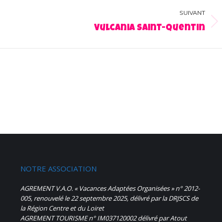
SUIVANT
Album
Vulcania Saint-Quentin
suivant
:
NOTRE ASSOCIATION
AGREMENT V.A.O. « Vacances Adaptées Organisées » n° 2012-
005, renouvelé le 22 septembre 2025, délivré par la DRJSCS de
la Région Centre et du Loiret
AGREMENT TOURISME n° IM037120002 délivré par Atout