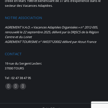
créée en Mars 1989 et bénéficiant de 37 ans d’expérience dans le
secteur des Vacances Adaptées.
NOTRE ASSOCIATION
AGREMENT V.A.O. « Vacances Adaptées Organisées » n° 2012-005,
renouvelé le 22 septembre 2025, délivré par la DRJSCS de la Région
Centre et du Loiret
AGREMENT TOURISME n° IM037120002 délivré par Atout France
CONTACT
19 rue du Sergent Leclerc
37000 TOURS
Tel : 02 47 38 47 95
Trouvez nous sur :
La
La
La
page
page
page
Facebook
Instagram
E-
s'ouvre
s'ouvre
mail