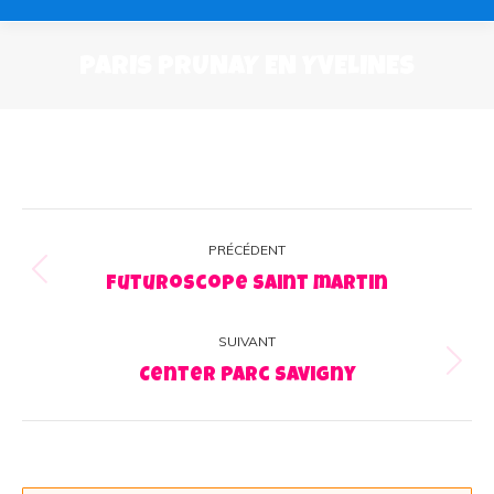
PARIS PRUNAY EN YVELINES
Navigation
PRÉCÉDENT
album
Album
Futuroscope saint martin
précédent
:
SUIVANT
Album
Center Parc Savigny
suivant
: