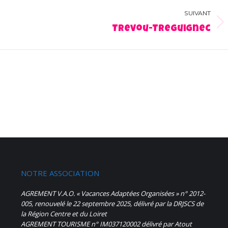
SUIVANT
Album
Trevou-Treguignec
suivant
:
NOTRE ASSOCIATION
AGREMENT V.A.O. « Vacances Adaptées Organisées » n° 2012-
005, renouvelé le 22 septembre 2025, délivré par la DRJSCS de
la Région Centre et du Loiret
AGREMENT TOURISME n° IM037120002 délivré par Atout