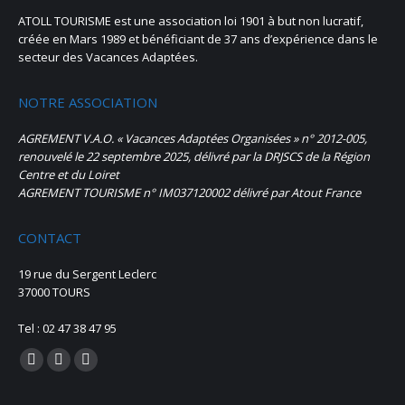
ATOLL TOURISME est une association loi 1901 à but non lucratif,
créée en Mars 1989 et bénéficiant de 37 ans d’expérience dans le
secteur des Vacances Adaptées.
NOTRE ASSOCIATION
AGREMENT V.A.O. « Vacances Adaptées Organisées » n° 2012-005,
renouvelé le 22 septembre 2025, délivré par la DRJSCS de la Région
Centre et du Loiret
AGREMENT TOURISME n° IM037120002 délivré par Atout France
CONTACT
19 rue du Sergent Leclerc
37000 TOURS
Tel : 02 47 38 47 95
Trouvez nous sur :
La
La
La
page
page
page