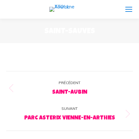
SAINT-SAUVES
Navigation
PRÉCÉDENT
album
Album
SAINT-AUBIN
précédent
:
SUIVANT
Album
PARC ASTERIX VIENNE-EN-ARTHIES
suivant
: