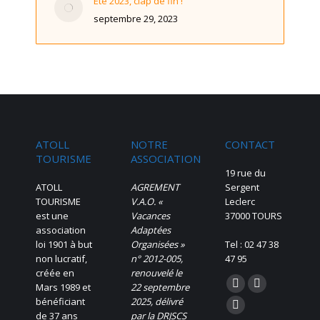
Eté 2023, clap de fin !
septembre 29, 2023
ATOLL
NOTRE
CONTACT
TOURISME
ASSOCIATION
19 rue du
ATOLL
AGREMENT
Sergent
TOURISME
V.A.O. «
Leclerc
est une
Vacances
37000 TOURS
association
Adaptées
loi 1901 à but
Organisées »
Tel : 02 47 38
non lucratif,
n° 2012-005,
47 95
créée en
renouvelé le
Trouvez nous sur :
Mars 1989 et
22 septembre
La
La
bénéficiant
2025, délivré
page
page
La
de 37 ans
par la DRJSCS