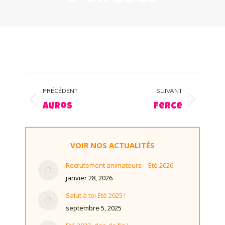
Navigation
PRÉCÉDENT
SUIVANT
album
Album
Album
Auros
Ferce
précédent
suivant
:
:
VOIR NOS ACTUALITÉS
Recrutement animateurs – Été 2026
janvier 28, 2026
Salut à toi Eté 2025 !
septembre 5, 2025