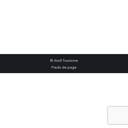
Faverolles
Faverolles Hiver
Par
edog
janvier 15, 2020
© Atoll Tourisme
Pieds de page