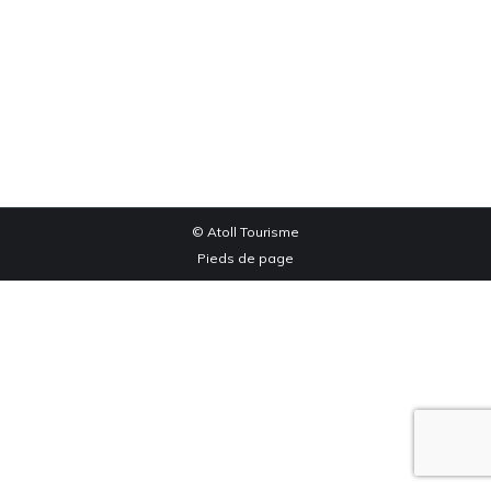
La bourboule Villa Franat
La bourboule Villa Franat
Par
edog
janvier 15, 2020
© Atoll Tourisme
Pieds de page