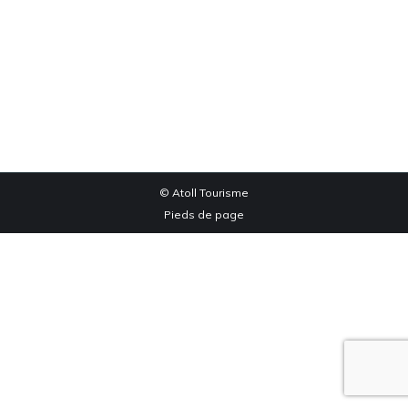
Quad Moudeyres
Quad Moudeyres
Par
edog
janvier 15, 2020
© Atoll Tourisme
Pieds de page