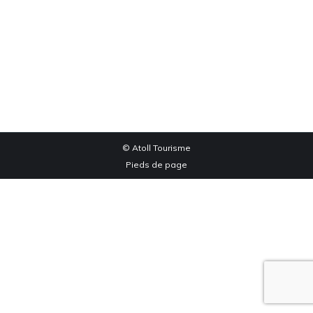
Quad Saint-Sauves
Quad Saint-Bonnet
Par
edog
janvier 15, 2020
© Atoll Tourisme
Pieds de page