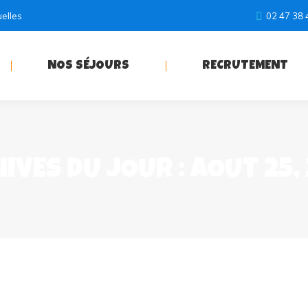
uelles
02 47 38 
NOS SÉJOURS
RECRUTEMENT
IVES DU JOUR :
AOÛT 25,