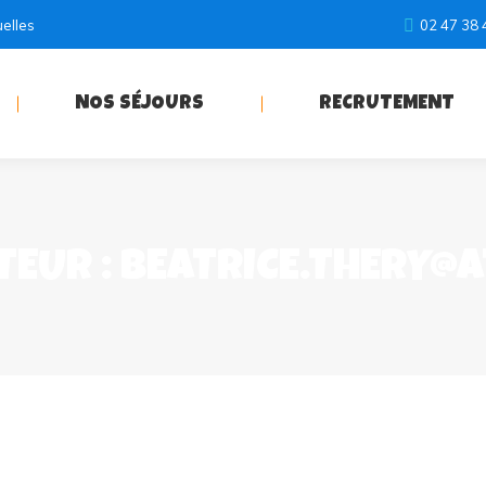
uelles
02 47 38 
NOS SÉJOURS
RECRUTEMENT
TEUR :
BEATRICE.THERY@A