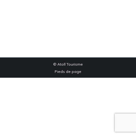
Center Parc Ligré
Center parc ligre
Par
edog
décembre 23, 2020
© Atoll Tourisme
Pieds de page